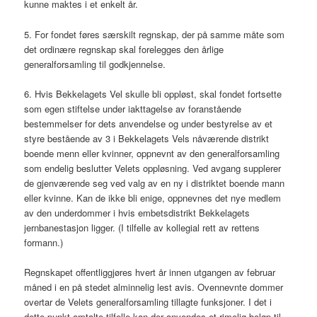
kunne maktes i et enkelt år.
5. For fondet føres særskilt regnskap, der på samme måte som
det ordinære regnskap skal forelegges den årlige
generalforsamling til godkjennelse.
6. Hvis Bekkelagets Vel skulle bli oppløst, skal fondet fortsette
som egen stiftelse under iakttagelse av foranstående
bestemmelser for dets anvendelse og under bestyrelse av et
styre bestående av 3 i Bekkelagets Vels nåværende distrikt
boende menn eller kvinner, oppnevnt av den generalforsamling
som endelig beslutter Velets oppløsning. Ved avgang supplerer
de gjenværende seg ved valg av en ny i distriktet boende mann
eller kvinne. Kan de ikke bli enige, oppnevnes det nye medlem
av den underdommer i hvis embetsdistrikt Bekkelagets
jernbanestasjon ligger. (I tilfelle av kollegial rett av rettens
formann.)
Regnskapet offentliggjøres hvert år innen utgangen av februar
måned i en på stedet alminnelig lest avis. Ovennevnte dommer
overtar de Velets generalforsamling tillagte funksjoner. I det i
dette punkt omtalte tilfelle kan der anvendes et rimelig beløp til