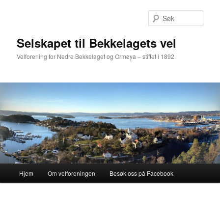
Gå
direkte
Søk
til
hovedinnholdet
Selskapet til Bekkelagets vel
Velforening for Nedre Bekkelaget og Ormøya – stiftet i 1892
Hovedmeny
Hjem
Om velforeningen
Besøk oss på Facebook