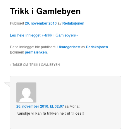
Trikk i Gamlebyen
Publisert
26. november 2010
av
Redaksjonen
Les hele innlegget \»trikk i Gamlebyen\»
Dette innlegget ble publisert i
Ukategorisert
av
Redaksjonen
.
Bokmerk
permalenken
.
1 TANKE OM “
TRIKK I GAMLEBYEN
”
26. november 2010, kl. 02:07
sa
Mona
:
Kanskje vi kan få trikken helt ut til oss!!