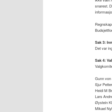
snarest. D
informasjo
Regnskape
Budsjettfo
Sak 3: In
Det var in
Sak 4: Va
Valgkomite
Gunn von T
Sjur Petter
Heidi M Br
Lars Andre
Øystein Kl
Mikael Nyb