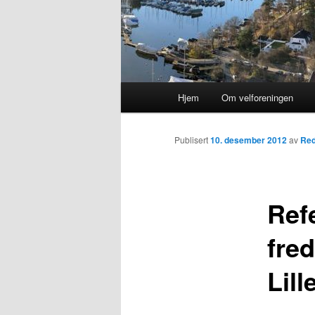
Hovedmeny
Hjem
Om velforeningen
Publisert
10. desember 2012
av
Red
Ref
fre
Lill