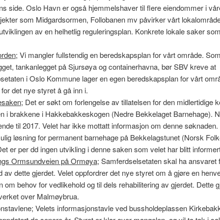
 side. Oslo Havn er også hjemmelshaver til flere eiendommer i vår
sjekter som Midgardsormen, Follobanen mv påvirker vårt lokalområde
 utviklingen av en helhetlig reguleringsplan. Konkrete lokale saker som
jorden
; Vi mangler fullstendig en beredskapsplan for vårt område. Som 
get, tankanlegget på Sjursøya og containerhavna, bør SBV kreve at
setaten i Oslo Kommune lager en egen beredskapsplan for vårt områ
 for det nye styret å gå inn i.
esaken
; Det er søkt om forlengelse av tillatelsen for den midlertidig
n i brakkene i Hakkebakkeskogen (Nedre Bekkelaget Barnehage). 
nde til 2017. Velet har ikke mottatt informasjon om denne søknaden. 
ulig løsning for permanent barnehage på Bekkelagstunet (Norsk Folkeh
et er per dd ingen utvikling i denne saken som velet har blitt informer
angs Ormsundveien på Ormøya
; Samferdselsetaten skal ha ansvaret 
d av dette gjerdet. Velet oppfordrer det nye styret om å gjøre en henve
m behov for vedlikehold og til dels rehabilitering av gjerdet. Dette g
verket over Malmøybrua.
onstavlene; Velets informasjonstavle ved bussholdeplassen Kirkebak
oppdatert de senere år. Styret er klar over mangelen, og vil ta tak i s