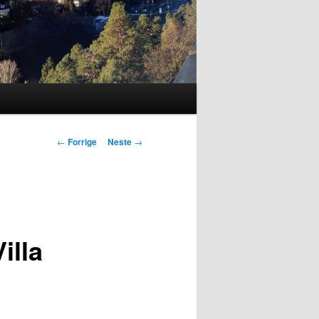
Innleggsnavigasjon
←
Forrige
Neste
→
illa