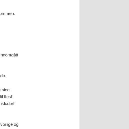
lkommen.
jennomgått
ode.
e sine
il flest
nkludert
vorlige og