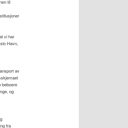
en til
stitusjoner
t vi har
Oslo Havn,
ransport av
dsskjemaet
te beboere
ange, og
og
ng fra