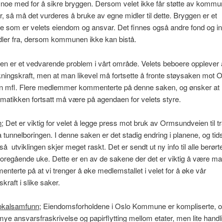
noe med for å sikre bryggen. Dersom velet ikke får støtte av kommun
r, så må det vurderes å bruke av egne midler til dette. Bryggen er et
e som er velets eiendom og ansvar. Det finnes også andre fond og in
dler fra, dersom kommunen ikke kan bistå.
n er et vedvarende problem i vårt område. Velets beboere opplever a
rkningskraft, men at man likevel må fortsette å fronte støysaken mot 
mfl. Flere medlemmer kommenterte på denne saken, og ønsker at
matikken fortsatt må være på agendaen for velets styre.
n;
Det er viktig for velet å legge press mot bruk av Ormsundveien til t
 tunnelboringen. I denne saken er det stadig endring i planene, og ti
så utviklingen skjer meget raskt. Det er sendt ut ny info til alle berør
 foregående uke. Dette er en av de sakene der det er viktig å være m
enterte på at vi trenger å øke medlemstallet i velet for å øke vår
kraft i slike saker.
lokalsamfunn
; Eiendomsforholdene i Oslo Kommune er kompliserte, 
ye ansvarsfraskrivelse og papirflytting mellom etater, men lite handli