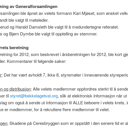
ning av Generalforsamlingen
rsamlingen ble åpnet av velets formann Kari Mjøset, som ønsket ve
ndt ble valgt til møteleder.
rud og Harald Damsleth ble valgt til å medundertegne referatet.
s og Bjørn Dymbe ble valgt til opptelling av stemmer.
yrets beretning
retning for 2012, som beskrevet i årsberetningen for 2012, ble kort g
er. Kommentarer til følgende saker:
r;
Det har vært avholdt 7, ikke 8, styremøter i inneværende styreperi
n og distribusjon
; Alle velets medlemmer oppfordres sterkt til å send
er til
styret@bekkelagetvel.org
, slik at elektronisk informasjon når ut t
slag om også å sende ut informasjon til ALLE beboere i velets krets, i
e er medlemmer, for å rekruttere flere medlemmer til velet.
gen;
Skadene på Ceresbryggen som er oppstått i den senere tid er al