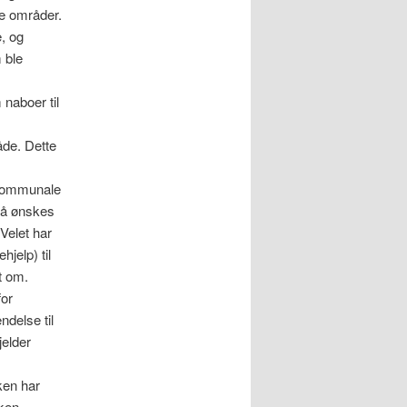
e områder.
, og
 ble
naboer til
de. Dette
e kommunale
Nå ønskes
Velet har
jelp) til
t om.
for
ndelse til
jelder
ken har
aken