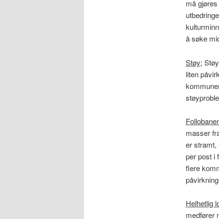
må gjøres 
utbedringe
kulturminn
å søke mi
Støy;
Støye
liten påvi
kommunen 
støyproble
Follobane
masser fra
er stramt, 
per post i
flere komm
påvirknings
Helhetlig 
medfører m