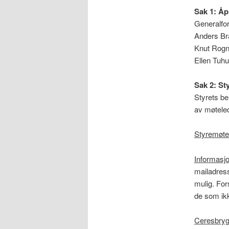
Sak 1: Åp
Generalfo
Anders Bra
Knut Rogne
Ellen Tuhu
Sak 2: St
Styrets be
av møteled
Styremøte
Informasjo
mailadress
mulig. For
de som ikk
Ceresbryg