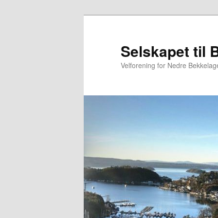
Gå
direkte
til
Selskapet til 
hovedinnholdet
Velforening for Nedre Bekkelage