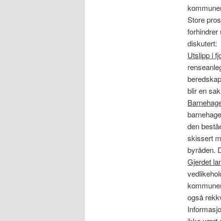
kommunens
Store pro
forhindrer
diskutert:
Utslipp i f
renseanleg
beredskap
blir en sak
Barnehag
barnehage
den beståe
skissert m
byråden. D
Gjerdet l
vedlikehol
kommunen o
også rekk
Informasj
ikke vært 