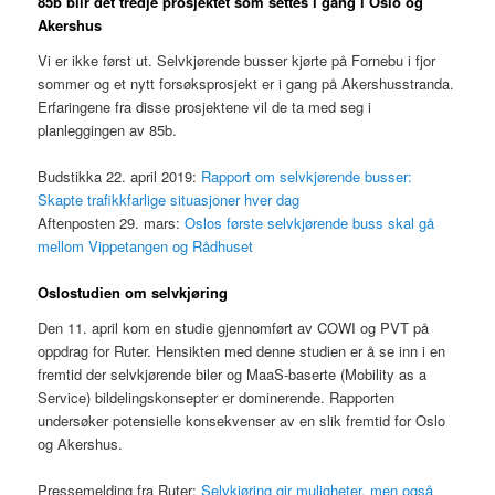
85b blir det tredje prosjektet som settes i gang i Oslo og
Akershus
Vi er ikke først ut. Selvkjørende busser kjørte på Fornebu i fjor
sommer og et nytt forsøksprosjekt er i gang på Akershusstranda.
Erfaringene fra disse prosjektene vil de ta med seg i
planleggingen av 85b.
Budstikka 22. april 2019:
Rapport om selvkjørende busser:
Skapte trafikkfarlige situasjoner hver dag
Aftenposten 29. mars:
Oslos første selvkjørende buss skal gå
mellom Vippetangen og Rådhuset
O
slostudien om selvkjøring
Den 11. april kom en studie gjennomført av COWI og PVT på
oppdrag for Ruter. Hensikten med denne studien er å se inn i en
fremtid der selvkjørende biler og MaaS-baserte (Mobility as a
Service) bildelingskonsepter er dominerende. Rapporten
undersøker potensielle konsekvenser av en slik fremtid for Oslo
og Akershus.
Pressemelding fra Ruter:
Selvkjøring gir muligheter, men også