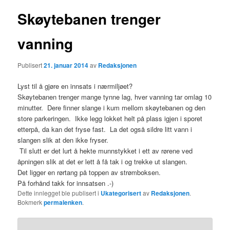
Skøytebanen trenger
vanning
Publisert
21. januar 2014
av
Redaksjonen
Lyst til å gjøre en innsats i nærmiljøet?
Skøytebanen trenger mange tynne lag, hver vanning tar omlag 10
minutter. Dere finner slange i kum mellom skøytebanen og den
store parkeringen. Ikke legg lokket helt på plass igjen i sporet
etterpå, da kan det fryse fast. La det også sildre litt vann i
slangen slik at den ikke fryser.
Til slutt er det lurt å hekte munnstykket i ett av rørene ved
åpningen slik at det er lett å få tak i og trekke ut slangen.
Det ligger en rørtang på toppen av strømboksen.
På forhånd takk for innsatsen .-)
Dette innlegget ble publisert i
Ukategorisert
av
Redaksjonen
.
Bokmerk
permalenken
.