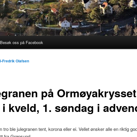
Besøk oss på Facebook
l-Fredrik Olafsen
egranen på Ormøyakrysset
 i kveld, 1. søndag i adven
 tro ble julegranen tent, korona eller ei. Vellet ønsker alle en riktig god 
att fra Grønsund.