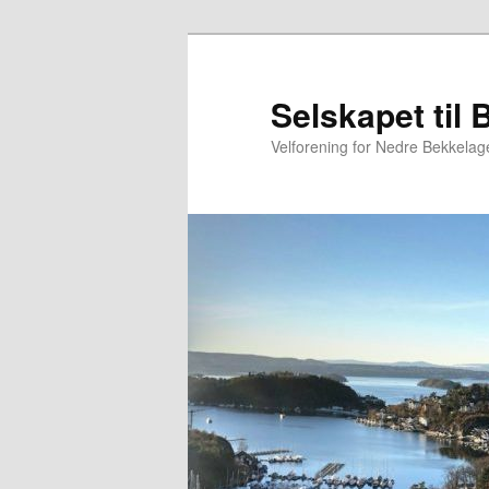
Gå
direkte
til
Selskapet til 
hovedinnholdet
Velforening for Nedre Bekkelage