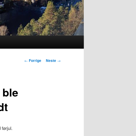
Innleggsnavigasjon
←
Forrige
Neste
→
 ble
dt
førjul.