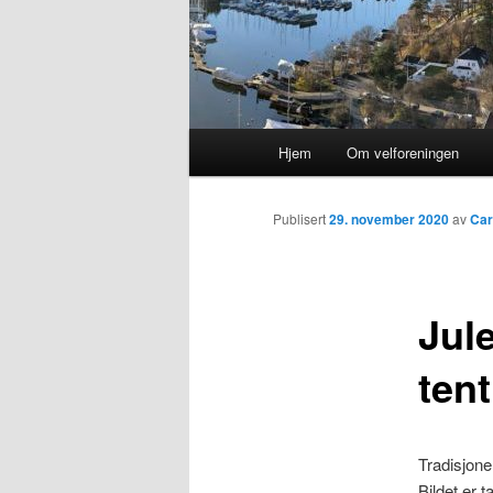
Hovedmeny
Hjem
Om velforeningen
Publisert
29. november 2020
av
Car
Jul
tent
Tradisjonen
Bildet er t