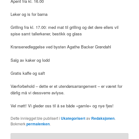
Åpent fra kl. 16.00
Leker og is for barna
Grilling fra kl. 17.00: med mat til grilling og det dere ellers vil
spise samt tallerkener, bestikk og glass
Kransenedleggelse ved bysten Agathe Backer Grøndahl
Salg av kaker og lodd
Gratis kaffe og saft
Værforbehold – dette er et utendørsarrangement – er været for
dårlig må vi dessverre avlyse.
Vel møtt! Vi gleder oss til å se både «gamle» og nye fjes!
Dette innlegget ble publisert i
Ukategorisert
av
Redaksjonen
.
Bokmerk
permalenken
.