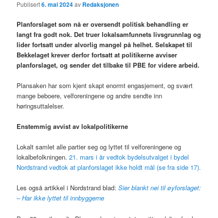
Publisert
6. mai 2024
av
Redaksjonen
Planforslaget som nå er oversendt politisk behandling er
langt fra godt nok. Det truer lokalsamfunnets livsgrunnlag og
lider fortsatt under alvorlig mangel på helhet. Selskapet til
Bekkelaget krever derfor fortsatt at politikerne avviser
planforslaget, og sender det tilbake til PBE for videre arbeid.
Plansaken har som kjent skapt enormt engasjement, og svært
mange beboere, velforeningene og andre sendte inn
høringsuttalelser.
Enstemmig avvist av lokalpolitikerne
Lokalt samlet alle partier seg og lyttet til velforeningene og
lokalbefolkningen.
21. mars i år vedtok bydelsutvalget i bydel
Nordstrand vedtok at planforslaget ikke holdt mål (se fra side 17).
Les også artikkel i Nordstrand blad:
Sier blankt nei til øyforslaget:
– Har ikke lyttet til innbyggerne