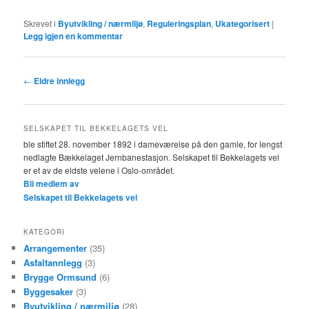
Skrevet i
Byutvikling / nærmiljø
,
Reguleringsplan
,
Ukategorisert
|
Legg igjen en kommentar
Innleggsnavigasjon
←
Eldre innlegg
SELSKAPET TIL BEKKELAGETS VEL
ble stiftet 28. november 1892 i dameværelse på den gamle, for lengst
nedlagte Bækkelaget Jernbanestasjon. Selskapet til Bekkelagets vel
er et av de eldste velene i Oslo-området.
Bli medlem av
Selskapet til Bekkelagets vel
KATEGORI
Arrangementer
(35)
Asfaltannlegg
(3)
Brygge Ormsund
(6)
Byggesaker
(3)
Byutvikling / nærmiljø
(28)