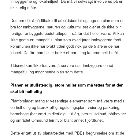
innbyggerne og lokalmiljøet. Da må vi selvsagt involveres på en
skikkelig måte.
Dersom det å gå tilbake til arbeidsbordet og lage en plan som er
bra for innbyggerne, naturen og kulturmiljøet gjør at de ikke blir
ferdige før byggeforbudet utløper – så får det heller være. Vi kan
ikke godta en mangelfull plan som overkjører innbyggerne fordi
kommunen ikke har brukt tiden godt nok på de 5 årene de har
jobbet. Da får man heller bruke et par til og komme helt i mål.
Tidsnød kan ikke forsvare å servere oss innbyggere en så
mangelfull og inngripende plan som dette.
Planen er ufullstendig, store huller som må tettes for at den
skal bli helhetlig
Planforslaget mangler vesentlige elementer som må være med i
en helhetlig og bærekraftig reguleringsplan: veier og parkering,
barnehage (har vært midlertidig i 16 år), nærmiljøtilbud, båthavner
og området Ormsund leir hvor blant annet Fjordtunet.
Dette er tatt ut av planarbeidet med PBEs begrunnelse om at de