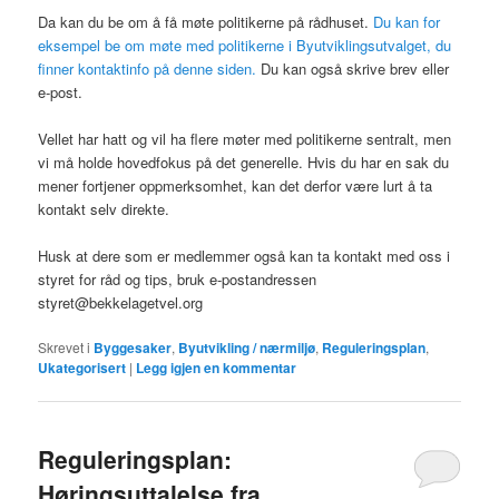
Da kan du be om å få møte politikerne på rådhuset.
Du kan for
eksempel be om møte med politikerne i Byutviklingsutvalget, du
finner kontaktinfo på denne siden.
Du kan også skrive brev eller
e-post.
Vellet har hatt og vil ha flere møter med politikerne sentralt, men
vi må holde hovedfokus på det generelle. Hvis du har en sak du
mener fortjener oppmerksomhet, kan det derfor være lurt å ta
kontakt selv direkte.
Husk at dere som er medlemmer også kan ta kontakt med oss i
styret for råd og tips, bruk e-postandressen
styret@bekkelagetvel.org
Skrevet i
Byggesaker
,
Byutvikling / nærmiljø
,
Reguleringsplan
,
Ukategorisert
|
Legg igjen en kommentar
Reguleringsplan:
Høringsuttalelse fra