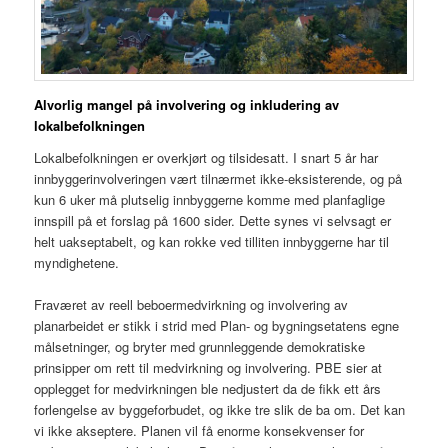
Alvorlig mangel på involvering og inkludering av
lokalbefolkningen
Lokalbefolkningen er overkjørt og tilsidesatt. I snart 5 år har
innbyggerinvolveringen vært tilnærmet ikke-eksisterende, og på
kun 6 uker må plutselig innbyggerne komme med planfaglige
innspill på et forslag på 1600 sider. Dette synes vi selvsagt er
helt uakseptabelt, og kan rokke ved tilliten innbyggerne har til
myndighetene.
Fraværet av reell beboermedvirkning og involvering av
planarbeidet er stikk i strid med Plan- og bygningsetatens egne
målsetninger, og bryter med grunnleggende demokratiske
prinsipper om rett til medvirkning og involvering. PBE sier at
opplegget for medvirkningen ble nedjustert da de fikk ett års
forlengelse av byggeforbudet, og ikke tre slik de ba om. Det kan
vi ikke akseptere. Planen vil få enorme konsekvenser for