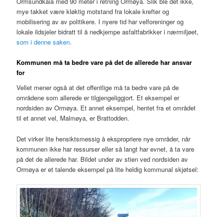
Ormsundkaia med 90 meter i retning Ormøya. Slik ble det ikke,
mye takket være kløktig motstand fra lokale krefter og
mobilisering av av politikere. I nyere tid har velforeninger og
lokale ildsjeler bidratt til å nedkjempe asfaltfabrikker i nærmiljøet,
som i denne saken
.
Kommunen må ta bedre vare på det de allerede har ansvar
for
Vellet mener også at det offentlige må ta bedre vare på de
områdene som allerede er tilgjengeliggjort. Et eksempel er
nordsiden av Ormøya. Et annet eksempel, hentet fra et området
til et annet vel, Malmøya, er Brattodden.
Det virker lite hensiktsmessig å ekspropriere nye områder, når
kommunen ikke har ressurser eller så langt har evnet, å ta vare
på det de allerede har. Bildet under av stien ved nordsiden av
Ormøya er et talende eksempel på lite heldig kommunal skjøtsel: