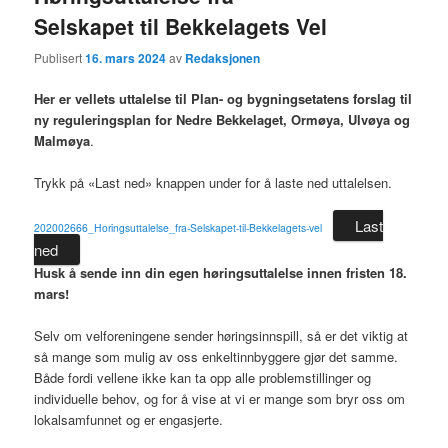
Selskapet til Bekkelagets Vel
Publisert
16. mars 2024
av
Redaksjonen
Her er vellets uttalelse til Plan- og bygningsetatens forslag til
ny reguleringsplan for Nedre Bekkelaget, Ormøya, Ulvøya og
Malmøya
.
Trykk på «Last ned» knappen under for å laste ned uttalelsen.
Last
202002666_Horingsuttalelse_fra-Selskapet-til-Bekkelagets-vel
ned
Husk å sende inn din egen høringsuttalelse innen fristen 18.
mars!
Selv om velforeningene sender høringsinnspill, så er det viktig at
så mange som mulig av oss enkeltinnbyggere gjør det samme.
Både fordi vellene ikke kan ta opp alle problemstillinger og
individuelle behov, og for å vise at vi er mange som bryr oss om
lokalsamfunnet og er engasjerte.