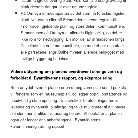
Naturmangfoldsloven gjelder. PBE kan allerede gi avslag til
tiltak dersom det går ut over naturmangfold.
På Ormøya er mesteparten av det som nå foreslås regulert
til off Naturvern eller off Friområder allerede regulert til
Friområde i gjeldende plan, og store deler i kommunalt eie.
Strandsonen på Ormøya er allerede tilgjengelig, og det er
ikke rom for nedbygging. En stor del av strandsonen langs
Dalheimveien er i kommunalt eie, og med et par unntak er
alle parsellene langs Dalheimveien allerede bebygget med
lovlige brygger og badehus.
Videre utdypning om planens overdrevent strenge vern og
forholdet til Byantikvarens rapport, og ekspropriering
Som antydet over er planen er en streng verneplan som i praksis
vil fungere som en museumsplan, og legger opp til omfattende og
unødvendig ekspropriering. Den svekker forutsetninger for et
levende og dynamisk lokalmiljø, og folks muligheter til å tilpasse
eiendommer til ulike livsfaser og behov. Vi oppfatter at planen
også går lenger enn anbefalingene i Byantikvarens
kulturminneregistrering-rapport: