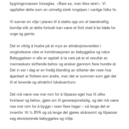
bygningsmassen forsegles. «Bare se, men ikke røre!». Vi
oppfatter dette som en urimelig sterk inngripen i vanlige folks liv.
Vi savner en vilje i planen til å støtte opp om et bærekraftig
bomiljø slik at dette fortsatt kan være et flott sted å bo både for
unge og gamle.
Det er viktig å huske på at mye av attraksjonsverdien i
omgivelsene våre er kombinasjonen av bebyggelse og natur.
Bebyggelsen vi alle er opptatt å ta vare på er et resultat av
menneskers skiftende behov og ønsker gjennom flere hundre år.
Det vi ser i dag er en frodig blanding av stilarter der noen hus
åpenbart er flottere enn andre, men det er summen som gjør det
til et levende og attraktivt lokalsamfunn.
Det må være noe mer rom for å tilpasse eget hus til ulike
livsfaser og behov, gjøre om til generasjonsbolig, og det må være
noe mer rom for å bygge i noen flere hager – så lenge det er
innenfor 16 % BYA og så lenge det gjøres skånsomt og tilpasser
seg eksisterende bebyggelse og miljø.