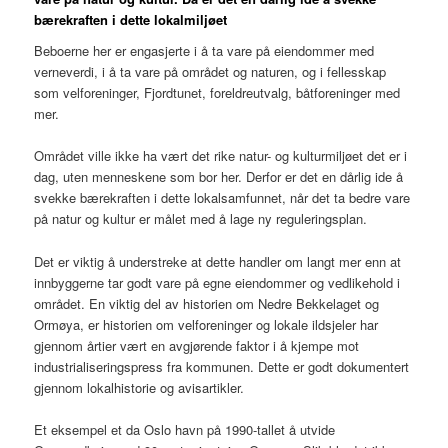
bærekraften i dette lokalmiljøet
Beboerne her er engasjerte i å ta vare på eiendommer med
verneverdi, i å ta vare på området og naturen, og i fellesskap
som velforeninger, Fjordtunet, foreldreutvalg, båtforeninger med
mer.
Området ville ikke ha vært det rike natur- og kulturmiljøet det er i
dag, uten menneskene som bor her. Derfor er det en dårlig ide å
svekke bærekraften i dette lokalsamfunnet, når det ta bedre vare
på natur og kultur er målet med å lage ny reguleringsplan.
Det er viktig å understreke at dette handler om langt mer enn at
innbyggerne tar godt vare på egne eiendommer og vedlikehold i
området. En viktig del av historien om Nedre Bekkelaget og
Ormøya, er historien om velforeninger og lokale ildsjeler har
gjennom årtier vært en avgjørende faktor i å kjempe mot
industrialiseringspress fra kommunen. Dette er godt dokumentert
gjennom lokalhistorie og avisartikler.
Et eksempel et da Oslo havn på 1990-tallet å utvide