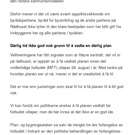
den norske samfunnsmodellen.
Derfor mener vi det vil være svært oppsiktsvekkende om
byrådspartiene, byråd for byutvikling og de andre partiene på
Rådhuset ikke lytter til den klare beskjeden som har blitt gitt fra
innbyggerne her og alle partiene i bydelen.
Dårlig tid ikke god nok grunn til å vedta en dårlig plan
Velforeningene har fått signaler som at Høyre sentralt, det vil si
på rådhuset, er opptatt av å få vedtatt planen innen det
midlertidige forbudet (MFT) utløper 28. august i år. Med tanke på
hvordan planen ser ut nå, mener vi det er urealistisk å få til.
Det er mer enn justeringer som skal til for å få planen til å bli god
nok.
Vi kan forstå om politikerne ønsker å få planen vedtatt før
forbudet utløper, men de bør innse at det ikke er en god ide.
Plan- og bygningsetaten sa selv de trengte tre års forlengelse av
forbudet i forkant av den politiske behandlingen av forlengelses-