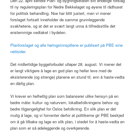
Den 22. april sendte Plan- og bygningsetaten sitt endelige forslag
til ny reguleringsplan for Nedre Bekkelaget og øyene til rådhuset
for politisk behandling. Noe har blitt justert, men vi mener
forslaget fortsatt inneholder de samme grunnleggende
svakhetene, og at det er svært langt unna å tilfredsstille det
enstemmige vedtaket i bydelen.
Planforslaget og alle høringsinnspillene er publisert på PBE sine
nettsider.
Det midlertidige byggeforbudet utløper 28. august. Vi mener det
er langt viktigere å lage en god plan og heller leve med de
eksisterende (og strenge) planene en stund til, enn å haste-vedta
en dårlig plan.
Vi krever en helhetlig plan som balanserer ulike hensyn på en
bedre måte: kultur- og naturvern, lokalbefolkningens behov og
bedre tilgjengelighet for Oslos befolkning. En slik plan er det
mulig å lage, og vi forventer derfor at politikerne gir PBE beskjed
om å gå tilbake og lage en slik plan, i stedet for å haste-vedta en
plan som er så ødeleggende og overkjørende.