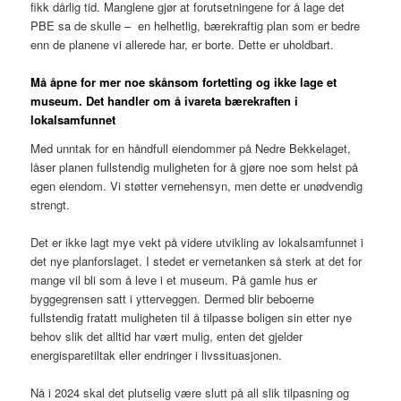
fikk dårlig tid. Manglene gjør at forutsetningene for å lage det
PBE sa de skulle – en helhetlig, bærekraftig plan som er bedre
enn de planene vi allerede har, er borte. Dette er uholdbart.
Må åpne for mer noe skånsom fortetting og ikke lage et
museum. Det handler om å ivareta bærekraften i
lokalsamfunnet
Med unntak for en håndfull eiendommer på Nedre Bekkelaget,
låser planen fullstendig muligheten for å gjøre noe som helst på
egen eiendom. Vi støtter vernehensyn, men dette er unødvendig
strengt.
Det er ikke lagt mye vekt på videre utvikling av lokalsamfunnet i
det nye planforslaget. I stedet er vernetanken så sterk at det for
mange vil bli som å leve i et museum. På gamle hus er
byggegrensen satt i ytterveggen. Dermed blir beboerne
fullstendig fratatt muligheten til å tilpasse boligen sin etter nye
behov slik det alltid har vært mulig, enten det gjelder
energisparetiltak eller endringer i livssituasjonen.
Nå i 2024 skal det plutselig være slutt på all slik tilpasning og