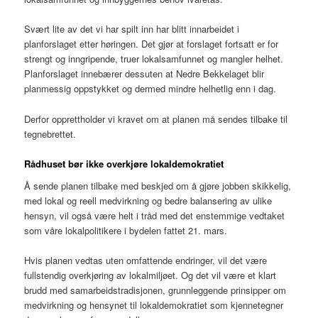
Svært lite av det vi har spilt inn har blitt innarbeidet i
planforslaget etter høringen. Det gjør at forslaget fortsatt er for
strengt og inngripende, truer lokalsamfunnet og mangler helhet.
Planforslaget innebærer dessuten at Nedre Bekkelaget blir
planmessig oppstykket og dermed mindre helhetlig enn i dag.
Derfor opprettholder vi kravet om at planen må sendes tilbake til
tegnebrettet.
Rådhuset bør ikke overkjøre lokaldemokratiet
Å sende planen tilbake med beskjed om å gjøre jobben skikkelig,
med lokal og reell medvirkning og bedre balansering av ulike
hensyn, vil også være helt i tråd med det enstemmige vedtaket
som våre lokalpolitikere i bydelen fattet 21. mars.
Hvis planen vedtas uten omfattende endringer, vil det være
fullstendig overkjøring av lokalmiljøet. Og det vil være et klart
brudd med samarbeidstradisjonen, grunnleggende prinsipper om
medvirkning og hensynet til lokaldemokratiet som kjennetegner