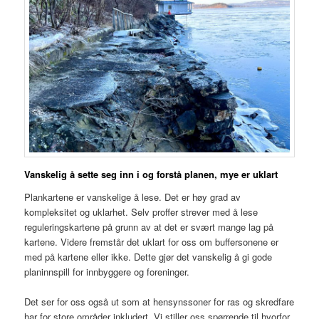
Vanskelig å sette seg inn i og forstå planen, mye er uklart
Plankartene er vanskelige å lese. Det er høy grad av
kompleksitet og uklarhet. Selv proffer strever med å lese
reguleringskartene på grunn av at det er svært mange lag på
kartene. Videre fremstår det uklart for oss om buffersonene er
med på kartene eller ikke. Dette gjør det vanskelig å gi gode
planinnspill for innbyggere og foreninger.
Det ser for oss også ut som at hensynssoner for ras og skredfare
har for store områder inkludert. Vi stiller oss spørrende til hvorfor