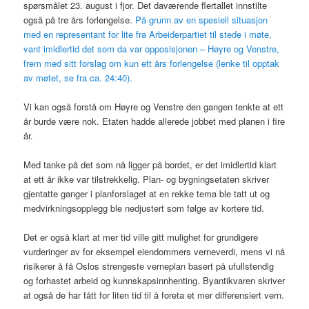
spørsmålet 23. august i fjor. Det daværende flertallet innstilte
også på tre års forlengelse.
På grunn av en spesiell situasjon
med en representant for lite fra Arbeiderpartiet til stede i møte,
vant imidlertid det som da var opposisjonen – Høyre og Venstre,
frem med sitt forslag om kun ett års forlengelse (lenke til opptak
av møtet, se fra ca. 24:40).
Vi kan også forstå om Høyre og Venstre den gangen tenkte at ett
år burde være nok. Etaten hadde allerede jobbet med planen i fire
år.
Med tanke på det som nå ligger på bordet, er det imidlertid klart
at ett år ikke var tilstrekkelig. Plan- og bygningsetaten skriver
gjentatte ganger i planforslaget at en rekke tema ble tatt ut og
medvirkningsopplegg ble nedjustert som følge av kortere tid.
Det er også klart at mer tid ville gitt mulighet for grundigere
vurderinger av for eksempel eiendommers verneverdi, mens vi nå
risikerer å få Oslos strengeste verneplan basert på ufullstendig
og forhastet arbeid og kunnskapsinnhenting. Byantikvaren skriver
at også de har fått for liten tid til å foreta et mer differensiert vern.