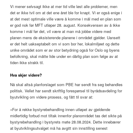
Vi mener selvsagt ikke at mer tid ville løst alle problemer, men
det er ikke tvil om at det ene året ble for knapt. Vi er også enige i
at det mest optimale ville være å komme i mål med en plan som
er god nok før MFT utløper 28. august. Konsekvensen av å ikke
komme i mål før det, vil være at man må jobbe videre med
planen mens de eksisterende planene i området gjelder. Uansett
er det helt uakseptabelt om vi som bor her, lokalmiljøet og dette
unike området som er av stor betydning også for Oslo og byens
befolkning, skal måtte lide under en dårlig plan som følge av at
tiden ikke strakk til.
Hva skjer videre?
Nå skal altså planforslaget som PBE har sendt fra seg behandles
politisk. Vellet har sendt skriftlig forespørsel til byrådsavdeling for
byutvikling om videre prosess, og fått til svar at:
«For å rekke bystyrebehandling innen utløpet av gjeldende
midlertidig forbud mot tiltak innenfor planområdet tas det sikte på
bystyrebehandling i bystyrets møte 28.08.2024. Dette innebærer
at byutviklingsutvalget må ha avgitt sin innstilling senest