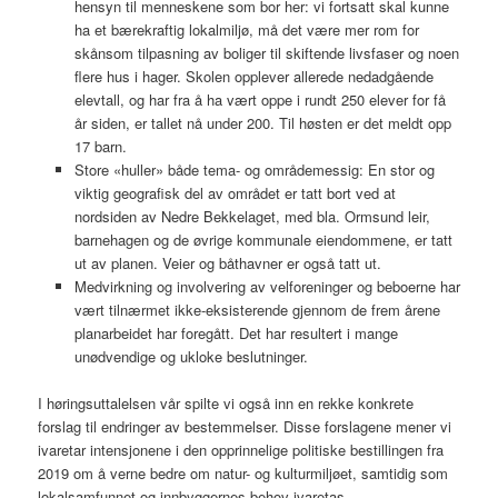
hensyn til menneskene som bor her: vi fortsatt skal kunne
ha et bærekraftig lokalmiljø, må det være mer rom for
skånsom tilpasning av boliger til skiftende livsfaser og noen
flere hus i hager. Skolen opplever allerede nedadgående
elevtall, og har fra å ha vært oppe i rundt 250 elever for få
år siden, er tallet nå under 200. Til høsten er det meldt opp
17 barn.
Store «huller» både tema- og områdemessig: En stor og
viktig geografisk del av området er tatt bort ved at
nordsiden av Nedre Bekkelaget, med bla. Ormsund leir,
barnehagen og de øvrige kommunale eiendommene, er tatt
ut av planen. Veier og båthavner er også tatt ut.
Medvirkning og involvering av velforeninger og beboerne har
vært tilnærmet ikke-eksisterende gjennom de frem årene
planarbeidet har foregått. Det har resultert i mange
unødvendige og ukloke beslutninger.
I høringsuttalelsen vår spilte vi også inn en rekke konkrete
forslag til endringer av bestemmelser. Disse forslagene mener vi
ivaretar intensjonene i den opprinnelige politiske bestillingen fra
2019 om å verne bedre om natur- og kulturmiljøet, samtidig som
lokalsamfunnet og innbyggernes behov ivaretas.