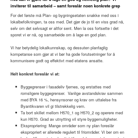
inviterer til samarbeid – samt foreslår noen konkrete grep
For det første må Plan- og bygningsetaten snakke med oss i
lokalbefolkningen, ta oss med. Det gjør de jo til en viss grad nå,
selv om det selvsagt er altfor sent. Men la oss fortsette i det
sporet vi er nå, og samarbeide om å lage en god plan.
Vi har betydelig lokalkunnskap, og dessuten planfaglig
kompetanse som gjør at vi bør ha gode forutsetninger for å
kommunisere godt og effektivt med etatens ansatte.
Helt konkret foreslår vi at:
Byggegrenser i fasadeliv fjernes, og erstattes med
romsligere byggegrenser. Vanlige avstandskrav sammen
med BYA 16 %, hensynsoner og krav om uttalelse fra
Byantikvaren vil gi tilstrekkelig vern.
Ta bort skillet mellom H570_1 og H570_2 og operere med
kun H570. Grad av utnytting vil styre byggemuligheter.
Ekspropriering: Mange områder som ny plan foreslår
ekspropriert er allerede regulert til friområder. Vi ber om en