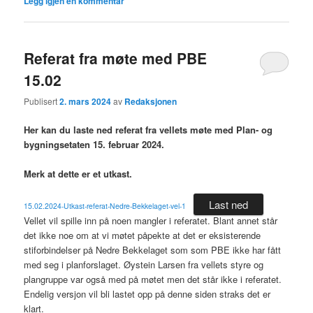
Legg igjen en kommentar
Referat fra møte med PBE
15.02
Publisert
2. mars 2024
av
Redaksjonen
Her kan du laste ned referat fra vellets møte med Plan- og
bygningsetaten 15. februar 2024.
Merk at dette er et utkast.
Last ned
15.02.2024-Utkast-referat-Nedre-Bekkelaget-vel-1
Vellet vil spille inn på noen mangler i referatet. Blant annet står
det ikke noe om at vi møtet påpekte at det er eksisterende
stiforbindelser på Nedre Bekkelaget som som PBE ikke har fått
med seg i planforslaget. Øystein Larsen fra vellets styre og
plangruppe var også med på møtet men det står ikke i referatet.
Endelig versjon vil bli lastet opp på denne siden straks det er
klart.