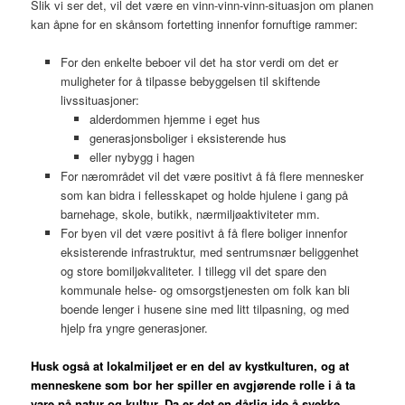
Slik vi ser det, vil det være en vinn-vinn-vinn-situasjon om planen
kan åpne for en skånsom fortetting innenfor fornuftige rammer:
For den enkelte beboer vil det ha stor verdi om det er
muligheter for å tilpasse bebyggelsen til skiftende
livssituasjoner:
alderdommen hjemme i eget hus
generasjonsboliger i eksisterende hus
eller nybygg i hagen
For nærområdet vil det være positivt å få flere mennesker
som kan bidra i fellesskapet og holde hjulene i gang på
barnehage, skole, butikk, nærmiljøaktiviteter mm.
For byen vil det være positivt å få flere boliger innenfor
eksisterende infrastruktur, med sentrumsnær beliggenhet
og store bomiljøkvaliteter. I tillegg vil det spare den
kommunale helse- og omsorgstjenesten om folk kan bli
boende lenger i husene sine med litt tilpasning, og med
hjelp fra yngre generasjoner.
Husk også at lokalmiljøet er en del av kystkulturen, og at
menneskene som bor her spiller en avgjørende rolle i å ta
vare på natur og kultur. Da er det en dårlig ide å svekke