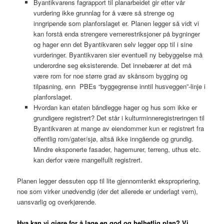
Byantikvarens fagrapport til planarbeidet gir etter vår
vurdering ikke grunnlag for å være så strenge og
inngripende som planforslaget er. Planen legger så vidt vi
kan forstå enda strengere vernerestriksjoner på bygninger
og hager enn det Byantikvaren selv legger opp til i sine
vurderinger. Byantikvaren sier eventuell ny bebyggelse må
underordne seg eksisterende. Det innebærer at det må
være rom for noe større grad av skånsom bygging og
tilpasning, enn PBEs “byggegrense inntil husveggen”-linje i
planforslaget.
Hvordan kan etaten båndlegge hager og hus som ikke er
grundigere registrert? Det står i kulturminneregistreringen til
Byantikvaren at mange av eiendommer kun er registrert fra
offentlig rom/gater/sjø, altså ikke inngående og grundig.
Mindre eksponerte fasader, hagemurer, terreng, uthus etc.
kan derfor være mangelfullt registrert.
Planen legger dessuten opp til lite gjennomtenkt ekspropriering,
noe som virker unødvendig (der det allerede er underlagt vern),
uansvarlig og overkjørende.
Hva kan vi gjøre for å lage en god og helhetlig plan? Vi