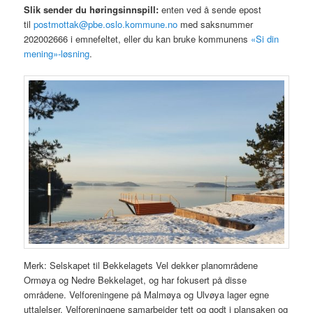
Slik sender du høringsinnspill:
enten ved å sende epost
til
postmottak@pbe.oslo.kommune.no
med saksnummer
202002666 i emnefeltet, eller du kan bruke kommunens
«Si din
mening»-løsning
.
Merk: Selskapet til Bekkelagets Vel dekker planområdene
Ormøya og Nedre Bekkelaget, og har fokusert på disse
områdene. Velforeningene på Malmøya og Ulvøya lager egne
uttalelser. Velforeningene samarbeider tett og godt i plansaken og