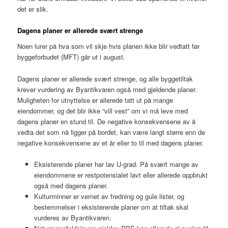
det er slik.
Dagens planer er allerede svært strenge
Noen lurer på hva som vil skje hvis planen ikke blir vedtatt før
byggeforbudet (MFT) går ut i august.
Dagens planer er allerede svært strenge, og alle byggetiltak
krever vurdering av Byantikvaren også med gjeldende planer.
Muligheten for utnyttelse er allerede tatt ut på mange
eiendommer, og det blir ikke “vill vest” om vi må leve med
dagens planer en stund til. De negative konsekvensene av å
vedta det som nå ligger på bordet, kan være langt større enn de
negative konsekvensene av et år eller to til med dagens planer.
Eksisterende planer har lav U-grad. På svært mange av
eiendommene er restpotensialet lavt eller allerede oppbrukt
også med dagens planer.
Kulturminner er vernet av fredning og gule lister, og
bestemmelser i eksisterende planer om at tiltak skal
vurderes av Byantikvaren.