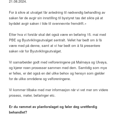
21.08.2024.
For å sikre at utvalget får anledning til nødvendig behandling av
saken før de avgir sin innstilling til bystyret tas det sikte på at
byrådet avgir saken i tide til ovennevnte fremdrift.»
Etter hva vi forstår skal det også være en befaring 15. mai med
PBE og Byutviklingsutvalget sentralt. Vellet har bedt om å få
være med på denne, samt at vi har bedt om å få presentere
saken vår for Byutviklingsutvalget.
Vi samarbeider godt med velforeningene på Malmøya og Ulvøya,
og kjører noen prosesser sammen med dem. Samtidig som mye
er felles, er det også en del ulike behov og hensyn som gjelder
for de ulike områdene og velforeningene.
Vi kommer tilbake med mer informasjon når vi vet mer om videre
prosess, møter, befaringer etc.
Er du rammet av planforslaget og føler deg urettferdig
behandlet?